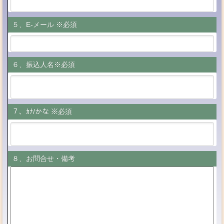
５、E-メール ※必須
６、振込人名※必須
７、ｶﾅ/かな ※必須
８、お問合せ・備考